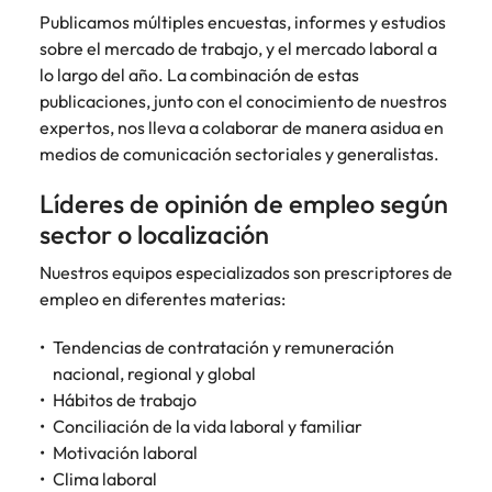
más
búsqueda
de
expertos en
abogados y
Publicamos múltiples encuestas, informes y estudios
Encuentra
Chile
Singapur
Principales retos para las mujeres
empleo
empleo para
Singapur
perfiles legales
profesionales de
sobre el mercado de trabajo, y el mercado laboral a
hablar sobre el
para
recursos
China
Corea del Sur
lo largo del año. La combinación de estas
mercado
Corea del Sur
despachos,
humanos para
publicaciones, junto con el conocimiento de nuestros
Consejos de carrera
laboral.
equipos in-
atracción de
Francia
España
expertos, nos lleva a colaborar de manera asidua en
España
Cómo superar el estancamiento
house,
talento,
medios de comunicación sectoriales y generalistas.
laboral en cargos gerenciales
compliance y
compensaciones,
Alemania
Suiza
Suiza
funciones
desarrollo
Líderes de opinión de empleo según
regulatorias
organizacional y
Únete a nuestro equipo
Taiwan
Hong Kong
Taiwan
clave.
sector o localización
liderazgo de
personas.
Yo soy Robert Walters, ¿y tú? Serás
Tailandia
India
Tailandia
Nuestros equipos especializados son prescriptores de
parte de un equipo con espíritu
empleo en diferentes materias:
Países Bajos
emprendedor, enfocado a objetivos
Indonesia
Países Bajos
donde podrás aprender y
Oriente Medio
Tendencias de contratación y remuneración
desarrollarte.
Irlanda
Oriente Medio
nacional, regional y global
Reino Unido
Ver más
Hábitos de trabajo
Italia
Reino Unido
Conciliación de la vida laboral y familiar
Estados Unidos
Japón
Estados Unidos
Motivación laboral
Vietnam
Clima laboral