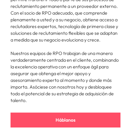
más
búsqueda
de
expertos en
abogados y
Encuentra
reclutamiento permanente a un proveedor externo.
Chile
Singapur
Principales retos para las mujeres
empleo
empleo para
Singapur
perfiles legales
profesionales de
Con el socio de RPO adecuado, que comprende
hablar sobre el
para
recursos
China
Corea del Sur
plenamente a usted y a su negocio, obtiene acceso a
mercado
Corea del Sur
despachos,
humanos para
reclutadores expertos, tecnología de primera clase y
Consejos de carrera
laboral.
equipos in-
atracción de
Francia
España
soluciones de reclutamiento flexibles que se adaptan
España
Cómo superar el estancamiento
house,
talento,
a medida que su negocio evoluciona y crece.
laboral en cargos gerenciales
compliance y
compensaciones,
Alemania
Suiza
Suiza
funciones
desarrollo
Nuestros equipos de RPO trabajan de una manera
regulatorias
organizacional y
Únete a nuestro equipo
Taiwan
Hong Kong
Taiwan
verdaderamente centrada en el cliente, combinando
clave.
liderazgo de
la excelencia operativa con un enfoque ágil para
personas.
Yo soy Robert Walters, ¿y tú? Serás
Tailandia
India
Tailandia
asegurar que obtenga el mejor apoyo y
parte de un equipo con espíritu
Países Bajos
asesoramiento experto al momento y donde más
emprendedor, enfocado a objetivos
Indonesia
Países Bajos
importa. Asóciese con nosotros hoy y desbloquee
donde podrás aprender y
Oriente Medio
todo el potencial de su estrategia de adquisición de
desarrollarte.
Irlanda
Oriente Medio
talento.
Reino Unido
Ver más
Italia
Reino Unido
Estados Unidos
Japón
Háblanos
Estados Unidos
Vietnam