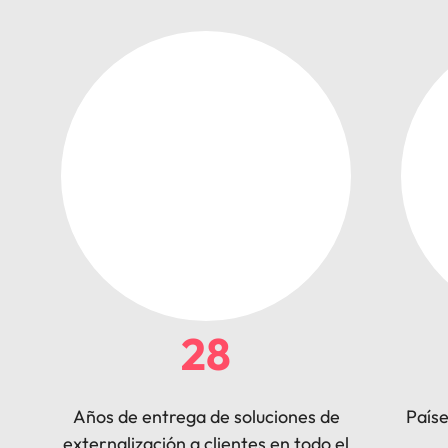
28
Años de entrega de soluciones de
País
externalización a clientes en todo el