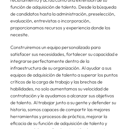
reclutamiento y actúa como una extensión de su
más
búsqueda
de
expertos en
abogados y
Encuentra
Chile
Singapur
función de adquisición de talento. Desde la búsqueda
Principales retos para las mujeres
empleo
empleo para
Singapur
perfiles legales
profesionales de
de candidatos hasta la administración, preselección,
hablar sobre el
para
recursos
China
Corea del Sur
evaluación, entrevistas o incorporación,
mercado
Corea del Sur
despachos,
humanos para
Consejos de carrera
laboral.
proporcionamos recursos y experiencia donde los
equipos in-
atracción de
Francia
España
España
Cómo superar el estancamiento
necesite.
house,
talento,
laboral en cargos gerenciales
compliance y
compensaciones,
Alemania
Suiza
Suiza
Construiremos un equipo personalizado para
funciones
desarrollo
regulatorias
satisfacer sus necesidades, fortalecer su capacidad e
organizacional y
Únete a nuestro equipo
Taiwan
Hong Kong
Taiwan
clave.
liderazgo de
integrarse perfectamente dentro de la
personas.
Yo soy Robert Walters, ¿y tú? Serás
Tailandia
infraestructura de su organización. Al ayudar a sus
India
Tailandia
parte de un equipo con espíritu
equipos de adquisición de talento a superar los puntos
Países Bajos
emprendedor, enfocado a objetivos
Indonesia
Países Bajos
críticos de la carga de trabajo y las brechas de
donde podrás aprender y
habilidades, no solo aumentamos su velocidad de
Oriente Medio
desarrollarte.
Irlanda
Oriente Medio
contratación y le ayudamos a alcanzar sus objetivos
Reino Unido
de talento. Al trabajar junto a su gente y defender su
Ver más
Italia
Reino Unido
historia, somos capaces de compartir las mejores
Estados Unidos
herramientas y procesos de práctica, mejorar la
Japón
Estados Unidos
eficacia de su función de adquisición de talento y
Vietnam