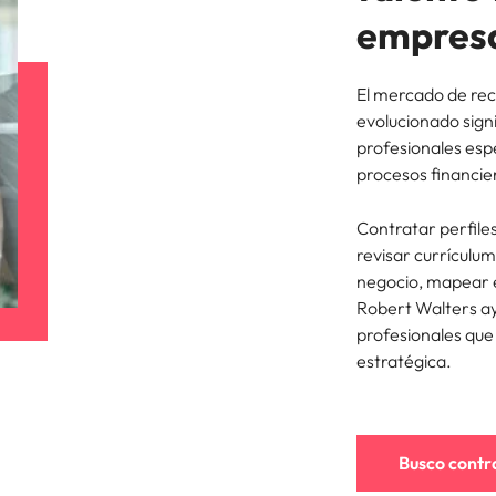
empres
Corea del Sur
res
España
El mercado de rec
evolucionado sign
Suiza
profesionales esp
procesos financie
Taiwan
Contratar perfile
Tailandia
revisar currículum
laboral en cargos gerenciales
negocio, mapear e
Países Bajos
Robert Walters a
Oriente Medio
profesionales que 
estratégica.
Reino Unido
Estados Unidos
Busco contr
Vietnam