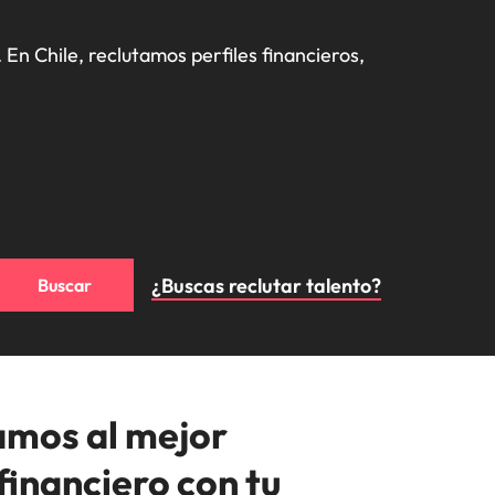
, compliance y funciones regulatorias
estancamiento
desarrollarte.
ipinas
Reino Unido
laboral en cargos
n Chile, reclutamos perfiles financieros, 
Ver más
rtugal
Estados Unidos
gerenciales
ngapur
Vietnam
¿Buscas reclutar talento?
Buscar
mos al mejor
financiero con tu