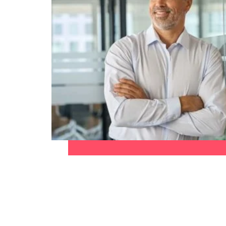
Consejos de carrera
China
Principales retos para las muje
Francia
Alemania
Únete a nuestro equipo
Yo soy Robert Walters, ¿y tú? Serás
Hong Kong
parte de un equipo con espíritu
India
emprendedor, enfocado a objetivos
Consejos de carrera
donde podrás aprender y
Cómo superar el estancamiento 
Indonesia
desarrollarte.
Irlanda
Ver más
Italia
Japón
Malasia