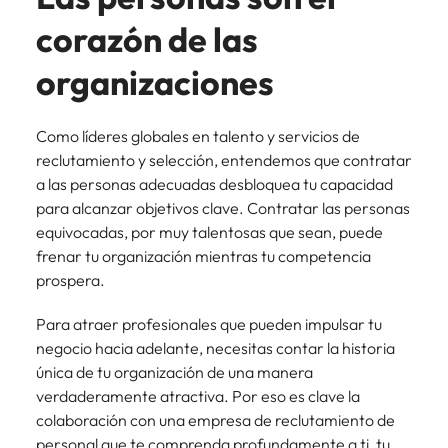
más
búsqueda
de
expertos en
abogados y
Encuentra
Chile
Singapur
Principales retos para las mujeres
corazón de las
empleo
empleo para
Singapur
perfiles legales
profesionales de
hablar sobre el
para
recursos
China
Corea del Sur
organizaciones
mercado
Corea del Sur
despachos,
humanos para
Consejos de carrera
laboral.
equipos in-
atracción de
Francia
España
España
Cómo superar el estancamiento
house,
talento,
Como líderes globales en talento y servicios de
laboral en cargos gerenciales
compliance y
compensaciones,
Alemania
Suiza
Suiza
reclutamiento y selección, entendemos que contratar
funciones
desarrollo
a las personas adecuadas desbloquea tu capacidad
regulatorias
organizacional y
Únete a nuestro equipo
Taiwan
Hong Kong
Taiwan
clave.
para alcanzar objetivos clave. Contratar las personas
liderazgo de
personas.
Yo soy Robert Walters, ¿y tú? Serás
equivocadas, por muy talentosas que sean, puede
Tailandia
India
Tailandia
parte de un equipo con espíritu
frenar tu organización mientras tu competencia
Países Bajos
emprendedor, enfocado a objetivos
prospera.
Indonesia
Países Bajos
donde podrás aprender y
Oriente Medio
desarrollarte.
Irlanda
Para atraer profesionales que pueden impulsar tu
Oriente Medio
negocio hacia adelante, necesitas contar la historia
Reino Unido
Ver más
Italia
Reino Unido
única de tu organización de una manera
Estados Unidos
verdaderamente atractiva. Por eso es clave la
Japón
Estados Unidos
colaboración con una empresa de reclutamiento de
Vietnam
personal que te comprenda profundamente a ti, tu