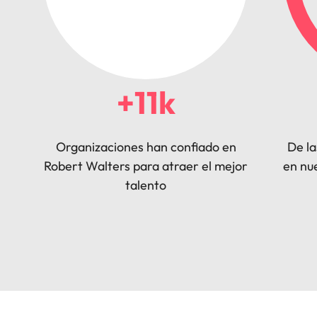
+11k
Organizaciones han confiado en
De la
Robert Walters para atraer el mejor
en nu
talento