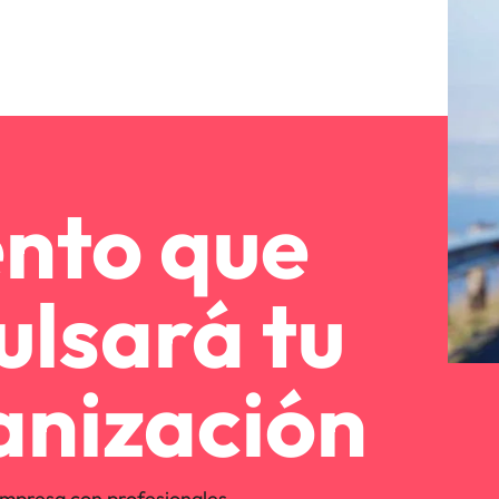
ento que
ulsará tu
anización
mpresa con profesionales