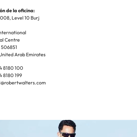
 la oficina:
ón de la oficina:
Tower
1008, Level 10 Burj
e, Al Maryah Island
United Arab Emirates
nternational
al Centre
818 0100
 506851
i@robertwalters.com
United Arab Emirates
1 4 8180 100
 4 8180 199
i@robertwalters.com