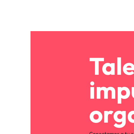
Tal
imp
org
Conectamos a tu e