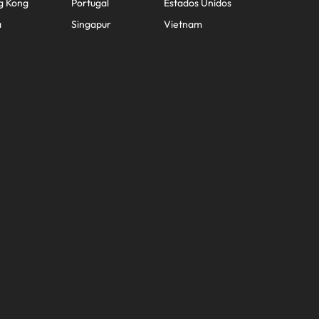
g Kong
Portugal
Estados Unidos
a
Singapur
Vietnam