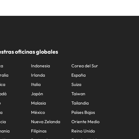
stras oficinas globales
ca
Indonesia
Corea del Sur
ralia
Irlanda
España
ica
Italia
Suiza
adá
Japón
Taiwan
e
Malasia
Tailandia
na
México
Países Bajos
cia
Nueva Zelanda
Oriente Medio
mania
Filipinas
Reino Unido