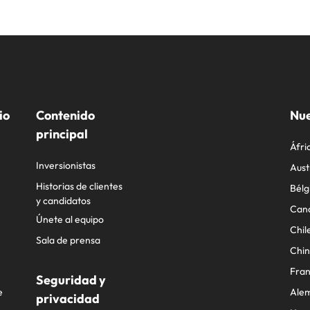
io
Contenido
Nue
principal
Áfri
Inversionistas
Aust
Historias de clientes
Bélg
y candidatos
Can
Únete al equipo
Chil
Sala de prensa
Chi
Fran
Seguridad y
e
Ale
privacidad