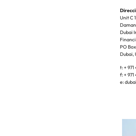
Dirección de
Direcci
Corea del Sur
Al Khatem 
Unit C 
res
ADGM Squar
Daman
España
Abu Dhabi, 
Dubai I
Suiza
Financi
t: (+971) 4 
PO Box
Taiwan
e:
abu.dhab
Dubai, 
Tailandia
t: + 97
laboral en cargos gerenciales
f: + 971
Países Bajos
e:
duba
Oriente Medio
Reino Unido
Estados Unidos
Vietnam