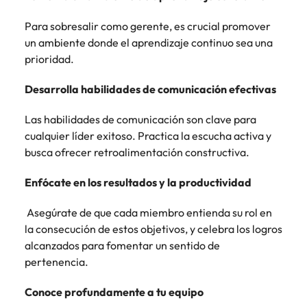
más
búsqueda
de
expertos en
abogados y
Encuentra
Chile
Singapur
Principales retos para las mujeres
empleo
empleo para
Para sobresalir como gerente, es crucial promover
Singapur
perfiles legales
profesionales de
hablar sobre el
para
un ambiente donde el aprendizaje continuo sea una
recursos
China
Corea del Sur
mercado
Corea del Sur
despachos,
humanos para
prioridad.
Consejos de carrera
laboral.
equipos in-
atracción de
Francia
España
España
Cómo superar el estancamiento
house,
talento,
Desarrolla habilidades de comunicación efectivas
laboral en cargos gerenciales
compliance y
compensaciones,
Alemania
Suiza
Suiza
funciones
desarrollo
Las habilidades de comunicación son clave para
regulatorias
organizacional y
Únete a nuestro equipo
Taiwan
Hong Kong
Taiwan
cualquier líder exitoso. Practica la escucha activa y
clave.
liderazgo de
busca ofrecer retroalimentación constructiva.
personas.
Yo soy Robert Walters, ¿y tú? Serás
Tailandia
India
Tailandia
parte de un equipo con espíritu
Enfócate en los resultados y la productividad
Países Bajos
emprendedor, enfocado a objetivos
Indonesia
Países Bajos
donde podrás aprender y
Asegúrate de que cada miembro entienda su rol en
Oriente Medio
desarrollarte.
Irlanda
Oriente Medio
la consecución de estos objetivos, y celebra los logros
Reino Unido
alcanzados para fomentar un sentido de
Ver más
Italia
Reino Unido
pertenencia.
Estados Unidos
Japón
Estados Unidos
Conoce profundamente a tu equipo
Vietnam