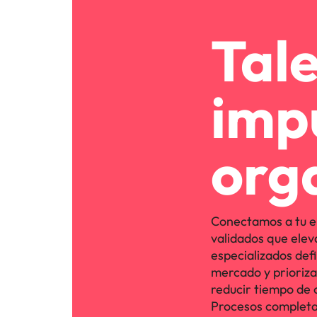
Tal
imp
org
Conectamos a tu e
validados que elev
especializados defi
mercado y priorizan 
reducir tiempo de 
Procesos completa