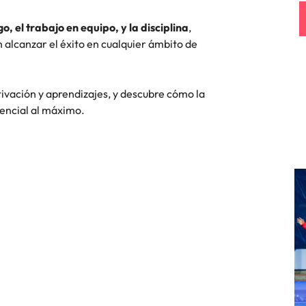
o, el trabajo en equipo, y la disciplina
,
Corea del Sur
res
 alcanzar el éxito en cualquier ámbito de
España
Suiza
vación y aprendizajes, y descubre cómo la
tencial al máximo.
Taiwan
Tailandia
laboral en cargos gerenciales
Países Bajos
Oriente Medio
Reino Unido
Estados Unidos
Vietnam