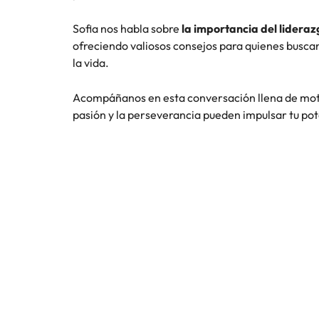
Consejos de carrera
Sofia nos habla sobre
la importancia del liderazg
China
Principales retos para las muje
ofreciendo valiosos consejos para quienes buscan
Francia
la vida.
Alemania
Únete a nuestro equipo
Acompáñanos en esta conversación llena de moti
pasión y la perseverancia pueden impulsar tu po
Yo soy Robert Walters, ¿y tú? Serás
Hong Kong
parte de un equipo con espíritu
India
emprendedor, enfocado a objetivos
Consejos de carrera
donde podrás aprender y
Cómo superar el estancamiento 
Indonesia
desarrollarte.
Irlanda
Ver más
Italia
Japón
Malasia