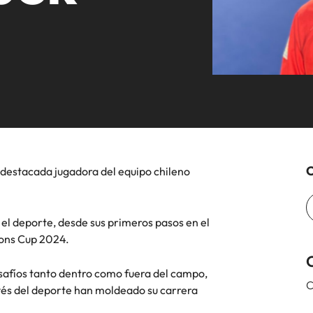
ón de talento, compensaciones, desarrollo
iremos con organizaciones
Talento Internacional
equipos in-house
mos en contacto con nuestros
Alemania
Fil
cción especializada.
cional y liderazgo de personas.
clave.
s en empleo para hablar sobre el
Hong Kong
Po
 laboral.
India
Si
Mapeo de talento
Benchmark Salarial
C
, destacada jugadora del equipo chileno
México
 el deporte, desde sus primeros pasos en el
Nueva Zelanda
minutos de una entrevista de trabajo
ions Cup 2024.
Filipinas
afíos tanto dentro como fuera del campo,
Portugal
C
avés del deporte han moldeado su carrera
Singapur