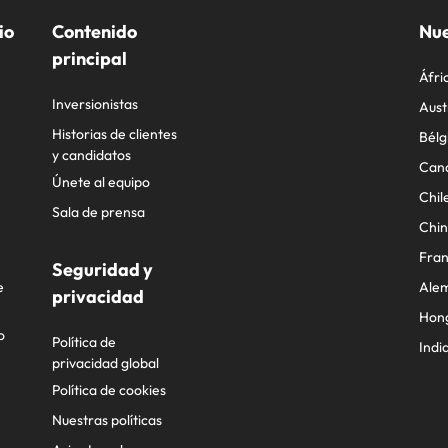
io
Contenido
Nue
principal
Áfri
Inversionistas
Aust
Historias de clientes
Bélg
y candidatos
Can
Únete al equipo
Chil
Sala de prensa
Chi
Fran
Seguridad y
e
Ale
privacidad
Hon
o
Política de
Indi
privacidad global
Política de cookies
Nuestras políticas