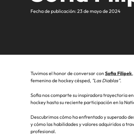
Registra tu CV
Ingeniería e Industrial
Contacto
Reclutamiento
atracci
compart
Te pone
Sigue leyendo.
Consejos de carrera
Somos fuerza impulsora en el mercado de búsqueda y sele
Fecha de publicación: 23 de mayo de 2024
organiza
líderes.
experto
Executive search
Carrera internacional
mercado
Marketing y Ventas
Contáctanos
Nuestra historia
Consejos de contratación
Consultoría de talento
Estudio de Remuneración Global
Recursos Humanos
Oficinas
Diversidad e Inclusión
Podcasts
Inteligencia de mercado
Crea tu CV
Chile
Legal
Desarrollo del talento
Inversionistas
Estudio de Remuneración
Presencia Global
Outsourcing
Tuvimos el honor de conversar con
Sofia Filipek
Las historias de nuestros clientes y candidatos
femenino de hockey césped,
"Las Diablas"
.
África
Outsourcing (RPO)
Consejos de carrera
Australia
Sofia nos comparte su inspiradora trayectoria en
Cómo potenciar los 5 primeros 
Sala de prensa
hockey hasta su reciente participación en la Nat
Bélgica
Descubrimos cómo ha enfrentado y superado des
Canadá
y cómo las habilidades y valores adquiridos a tr
profesional.
Chile