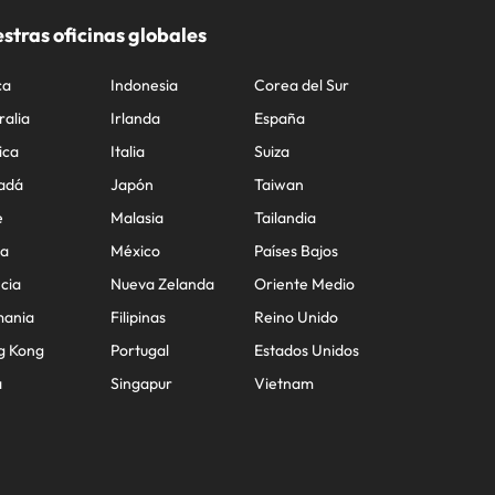
stras oficinas globales
ca
Indonesia
Corea del Sur
ralia
Irlanda
España
ica
Italia
Suiza
adá
Japón
Taiwan
e
Malasia
Tailandia
na
México
Países Bajos
cia
Nueva Zelanda
Oriente Medio
mania
Filipinas
Reino Unido
g Kong
Portugal
Estados Unidos
a
Singapur
Vietnam