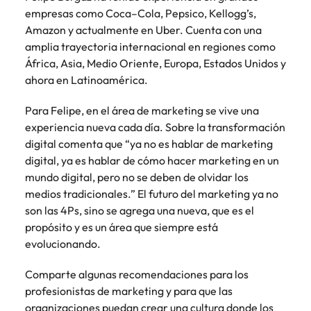
más
búsqueda
de
expertos en
abogados y
empresas como Coca–Cola, Pepsico, Kellogg’s,
Encuentra
Chile
Singapur
Principales retos para las mujeres
empleo
empleo para
Singapur
perfiles legales
profesionales de
Amazon y actualmente en Uber. Cuenta con una
hablar sobre el
para
recursos
China
Corea del Sur
amplia trayectoria internacional en regiones como
mercado
Corea del Sur
despachos,
humanos para
África, Asia, Medio Oriente, Europa, Estados Unidos y
Consejos de carrera
laboral.
equipos in-
atracción de
Francia
España
ahora en Latinoamérica.
España
Cómo superar el estancamiento
house,
talento,
laboral en cargos gerenciales
compliance y
compensaciones,
Alemania
Suiza
Suiza
Para Felipe, en el área de marketing se vive una
funciones
desarrollo
experiencia nueva cada día. Sobre la transformación
regulatorias
organizacional y
Únete a nuestro equipo
Taiwan
Hong Kong
Taiwan
clave.
digital comenta que “ya no es hablar de marketing
liderazgo de
personas.
digital, ya es hablar de cómo hacer marketing en un
Yo soy Robert Walters, ¿y tú? Serás
Tailandia
India
Tailandia
parte de un equipo con espíritu
mundo digital, pero no se deben de olvidar los
Países Bajos
emprendedor, enfocado a objetivos
medios tradicionales.” El futuro del marketing ya no
Indonesia
Países Bajos
donde podrás aprender y
son las 4Ps, sino se agrega una nueva, que es el
Oriente Medio
desarrollarte.
Irlanda
Oriente Medio
propósito y es un área que siempre está
Reino Unido
evolucionando.
Ver más
Italia
Reino Unido
Estados Unidos
Comparte algunas recomendaciones para los
Japón
Estados Unidos
profesionistas de marketing y para que las
Vietnam
organizaciones puedan crear una cultura donde los