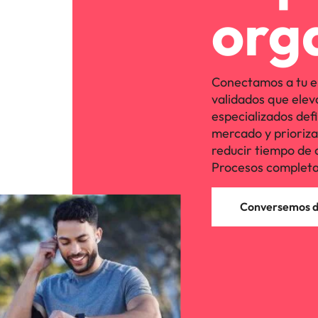
org
Conectamos a tu e
validados que elev
especializados defi
mercado y priorizan 
reducir tiempo de 
Procesos completa
Conversemos de