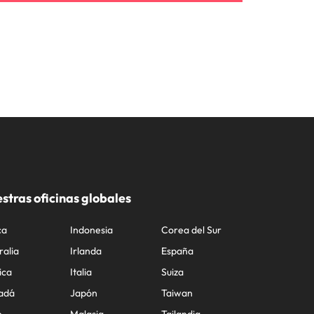
stras oficinas globales
ca
Indonesia
Corea del Sur
ralia
Irlanda
España
ica
Italia
Suiza
adá
Japón
Taiwan