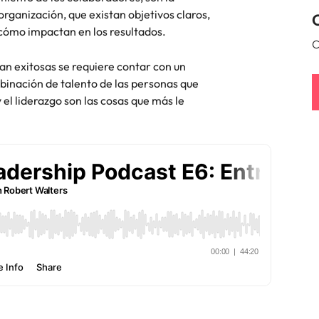
rganización, que existan objetivos claros,
Corea del Sur
 cómo impactan en los resultados.
res
C
España
an exitosas se requiere contar con un
mbinación de talento de las personas que
Suiza
el liderazgo son las cosas que más le
Taiwan
Tailandia
laboral en cargos gerenciales
Países Bajos
Oriente Medio
Reino Unido
Estados Unidos
Vietnam