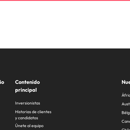
io
Contenido
Nue
principal
Áfri
Inversionistas
Aust
Historias de clientes
Bélg
y candidatos
Can
Únete al equipo