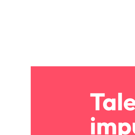
Tal
imp