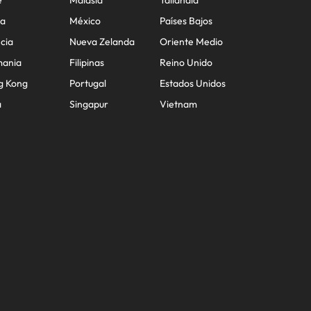
e
Malasia
Tailandia
na
México
Países Bajos
cia
Nueva Zelanda
Oriente Medio
mania
Filipinas
Reino Unido
g Kong
Portugal
Estados Unidos
a
Singapur
Vietnam