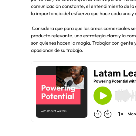
comunicación constante, el entendimiento de la o
Consejos de carrera
China
la importancia del esfuerzo que hace cada uno y
Principales retos para las muje
Francia
Considera que para que las áreas comerciales se
producto relevante, una estrategia clara y la co
Alemania
Únete a nuestro equipo
son quienes hacen la magia. Trabajar con gente y 
apasionan de su trabajo.
Yo soy Robert Walters, ¿y tú? Serás
Hong Kong
parte de un equipo con espíritu
India
emprendedor, enfocado a objetivos
Consejos de carrera
donde podrás aprender y
Cómo superar el estancamiento 
Indonesia
desarrollarte.
Irlanda
Ver más
Italia
Japón
Malasia