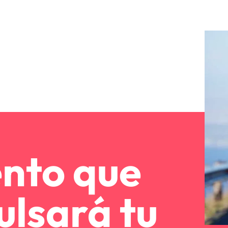
ento que
ulsará tu