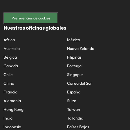
Malasia
Vietnam
Preferencias de cookies
Nuestras oficinas globales
África
México
Australia
Nueva Zelanda
Bélgica
Filipinas
Canadá
Portugal
Chile
Singapur
China
Corea del Sur
Francia
España
Alemania
Suiza
Hong Kong
Taiwan
India
Tailandia
Indonesia
Países Bajos