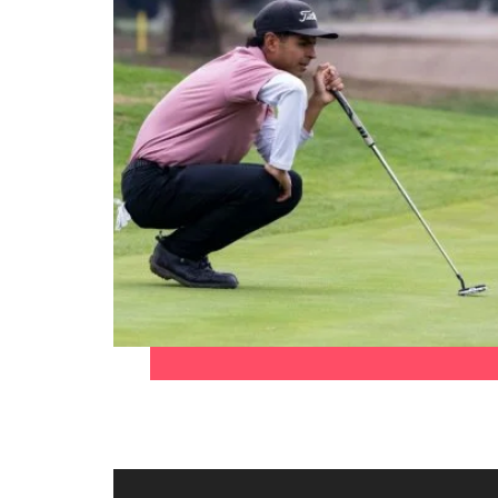
Consejos de carrera
China
Principales retos para las muje
Francia
Alemania
Únete a nuestro equipo
Yo soy Robert Walters, ¿y tú? Serás
Hong Kong
parte de un equipo con espíritu
India
emprendedor, enfocado a objetivos
Consejos de carrera
donde podrás aprender y
Cómo superar el estancamiento 
Indonesia
desarrollarte.
Irlanda
Ver más
Italia
Japón
Malasia