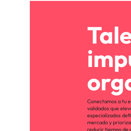
Tal
imp
org
Conectamos a tu e
validados que elev
especializados defi
mercado y priorizan 
reducir tiempo de 