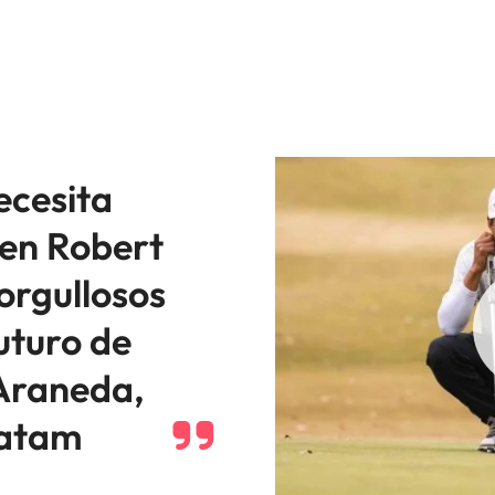
ecesita
 en Robert
orgullosos
uturo de
Araneda,
Latam