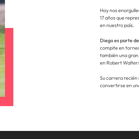
Hoy nos enorgulle
Corea del Sur
17 años que repre
res
en nuestro país.
España
Suiza
Diego es parte de
compite en torneo
Taiwan
también una gran 
en Robert Walters:
Tailandia
laboral en cargos gerenciales
Su carrera recién 
Países Bajos
convertirse en un
Oriente Medio
Reino Unido
Estados Unidos
Vietnam