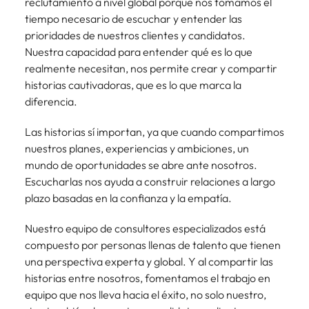
reclutamiento a nivel global porque nos tomamos el
más
búsqueda
de
expertos en
abogados y
Encuentra
Chile
Singapur
Principales retos para las mujeres
tiempo necesario de escuchar y entender las
empleo
empleo para
Singapur
perfiles legales
profesionales de
prioridades de nuestros clientes y candidatos.
hablar sobre el
para
recursos
China
Corea del Sur
mercado
Nuestra capacidad para entender qué es lo que
Corea del Sur
despachos,
humanos para
Consejos de carrera
laboral.
realmente necesitan, nos permite crear y compartir
equipos in-
atracción de
Francia
España
España
Cómo superar el estancamiento
house,
historias cautivadoras, que es lo que marca la
talento,
laboral en cargos gerenciales
compliance y
compensaciones,
diferencia.
Alemania
Suiza
Suiza
funciones
desarrollo
regulatorias
organizacional y
Únete a nuestro equipo
Las historias sí importan, ya que cuando compartimos
Taiwan
Hong Kong
Taiwan
clave.
liderazgo de
nuestros planes, experiencias y ambiciones, un
personas.
Yo soy Robert Walters, ¿y tú? Serás
Tailandia
India
Tailandia
mundo de oportunidades se abre ante nosotros.
parte de un equipo con espíritu
Escucharlas nos ayuda a construir relaciones a largo
Países Bajos
emprendedor, enfocado a objetivos
Indonesia
Países Bajos
plazo basadas en la confianza y la empatía.
donde podrás aprender y
Oriente Medio
desarrollarte.
Irlanda
Oriente Medio
Nuestro equipo de consultores especializados está
Reino Unido
compuesto por personas llenas de talento que tienen
Ver más
Italia
Reino Unido
una perspectiva experta y global. Y al compartir las
Estados Unidos
historias entre nosotros, fomentamos el trabajo en
Japón
Estados Unidos
equipo que nos lleva hacia el éxito, no solo nuestro,
Vietnam