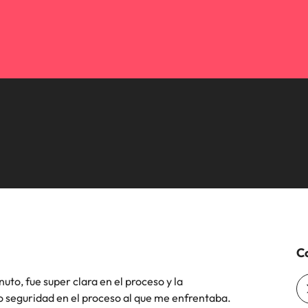
Corea del Sur
res
España
Suiza
Taiwan
Tailandia
laboral en cargos gerenciales
Países Bajos
Oriente Medio
Reino Unido
Co
Estados Unidos
uto, fue super clara en el proceso y la
Vietnam
 seguridad en el proceso al que me enfrentaba.