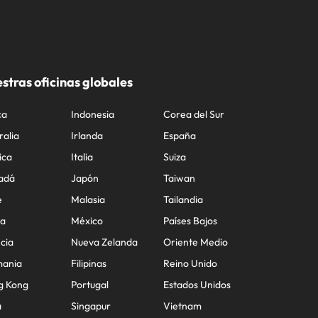
stras oficinas globales
ca
Indonesia
Corea del Sur
ralia
Irlanda
España
ica
Italia
Suiza
adá
Japón
Taiwan
e
Malasia
Tailandia
na
México
Países Bajos
cia
Nueva Zelanda
Oriente Medio
mania
Filipinas
Reino Unido
g Kong
Portugal
Estados Unidos
a
Singapur
Vietnam