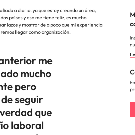
fiada a diario, ya que estoy creando un área,
M
dos países y eso me tiene feliz, es mucho
c
rear lazos y mostrar de a poco que mi experiencia
queremos llegar como organización.
In
nu
Le
 anterior me
llado mucho
C
Em
nte pero
pr
 de seguir
a verdad que
ío laboral