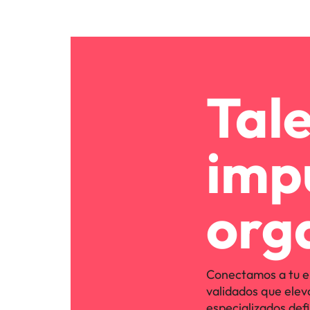
Tal
imp
org
Conectamos a tu e
validados que elev
especializados defi