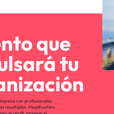
ento que
ulsará tu
anización
mpresa con profesionales
an resultados. Headhunters
nen el perfil, mapean el