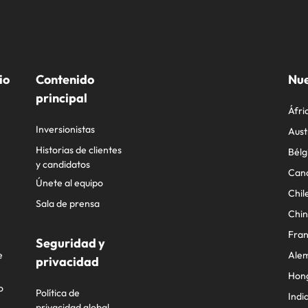
io
Contenido
Nue
principal
Áfri
Inversionistas
Aust
Historias de clientes
Bélg
y candidatos
Can
Únete al equipo
Chil
Sala de prensa
Chi
Fran
Seguridad y
e
Ale
privacidad
Hon
o
Política de
Indi
privacidad global