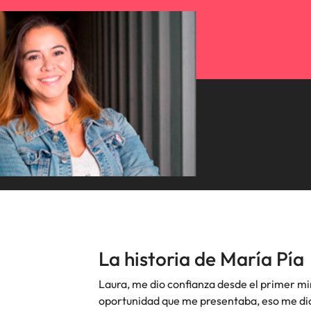
Consejos de carrera
China
Principales retos para las muje
Francia
Alemania
Únete a nuestro equipo
Yo soy Robert Walters, ¿y tú? Serás
Hong Kong
parte de un equipo con espíritu
India
emprendedor, enfocado a objetivos
Consejos de carrera
donde podrás aprender y
Cómo superar el estancamiento 
Indonesia
desarrollarte.
Irlanda
Ver más
Italia
La historia de María Pía
Japón
Laura, me dio confianza desde el primer min
Malasia
oportunidad que me presentaba, eso me dio