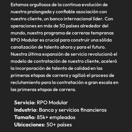
más
búsqueda
de
expertos en
Estamos orgullosos de la continua evolución de
abogados y
Encuentra
Chile
Singapur
Principales retos para las mujeres
empleo
empleo para
Singapur
perfiles legales
nuestra prolongada y confiable asociación con
profesionales de
hablar sobre el
para
recursos
nuestro cliente, un banco internacional líder. Con
China
Corea del Sur
mercado
Corea del Sur
despachos,
humanos para
operaciones en más de 50 países alrededor del
Consejos de carrera
laboral.
equipos in-
atracción de
Francia
España
mundo, nuestro programa de carreras tempranas
España
Cómo superar el estancamiento
house,
talento,
RPO Modular es crucial para construir una sólida
laboral en cargos gerenciales
compliance y
compensaciones,
Alemania
Suiza
Suiza
canalización de talento ahora y para el futuro.
funciones
desarrollo
Nuestra última expansión de servicio revolucionó el
regulatorias
organizacional y
Únete a nuestro equipo
Taiwan
Hong Kong
Taiwan
clave.
modelo de contratación de nuestro cliente, aceleró
liderazgo de
personas.
la incorporación de talento de calidad en las
Yo soy Robert Walters, ¿y tú? Serás
Tailandia
India
Tailandia
primeras etapas de carrera y agilizó el proceso de
parte de un equipo con espíritu
Países Bajos
emprendedor, enfocado a objetivos
reclutamiento para la contratación a gran escala en
Indonesia
Países Bajos
donde podrás aprender y
las primeras etapas de carrera.
Oriente Medio
desarrollarte.
Irlanda
Oriente Medio
Servicio
: RPO Modular
Reino Unido
Ver más
Italia
Reino Unido
Industria
: Banca y servicios financieros
Estados Unidos
Tamaño
: 85k+ empleados
Japón
Estados Unidos
Ubicaciones
: 50+ países
Vietnam