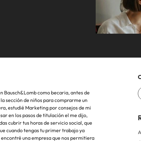
ón de talento, compensaciones, desarrollo
iremos con organizaciones
Talento Internacional
equipos in-house
mos en contacto con nuestros
Alemania
Fil
cción especializada.
cional y liderazgo de personas.
clave.
s en empleo para hablar sobre el
Hong Kong
Po
 laboral.
India
Si
Mapeo de talento
Benchmark Salarial
C
México
 en Bausch&Lomb como becaria, antes de
la sección de niños para comprarme un
Nueva Zelanda
minutos de una entrevista de trabajo
ra, estudié Marketing por consejos de mi
Filipinas
 en los pasos de titulación el me dijo,
R
 cubrir tus horas de servicio social, que
Portugal
ue cuando tengas tu primer trabajo ya
A
o encontré una empresa que nos permitiera
Singapur