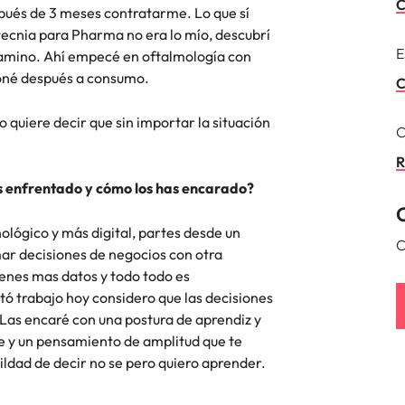
C
spués de 3 meses contratarme. Lo que sí
cnia para Pharma no era lo mío, descubrí
Corea del Sur
res
E
 camino. Ahí empecé en oftalmología con
España
oné después a consumo.
C
Suiza
 quiere decir que sin importar la situación
C
Taiwan
R
has enfrentado y cómo los has encarado?
Tailandia
laboral en cargos gerenciales
lógico y más digital, partes desde un
Países Bajos
C
ar decisiones de negocios con otra
Oriente Medio
enes mas datos y todo todo es
ó trabajo hoy considero que las decisiones
Reino Unido
. Las encaré con una postura de aprendiz y
te y un pensamiento de amplitud que te
Estados Unidos
ldad de decir no se pero quiero aprender.
Vietnam