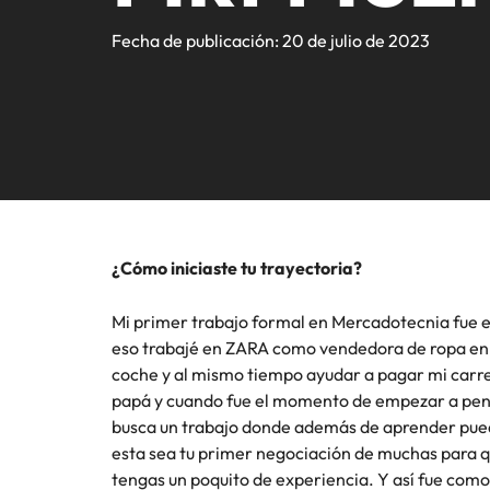
Registra tu CV
Ingeniería e Industrial
Contacto
Reclutamiento
atracci
compart
Te pone
Sigue leyendo.
Consejos de carrera
Somos fuerza impulsora en el mercado de búsqueda y sele
Fecha de publicación: 20 de julio de 2023
organiza
líderes.
experto
Executive search
Carrera internacional
mercado
Marketing y Ventas
Contáctanos
Nuestra historia
Consejos de contratación
Consultoría de talento
Estudio de Remuneración Global
Recursos Humanos
Oficinas
Diversidad e Inclusión
Podcasts
Inteligencia de mercado
Crea tu CV
Chile
Legal
Desarrollo del talento
Inversionistas
Estudio de Remuneración
Presencia Global
Outsourcing
¿Cómo iniciaste tu trayectoria?
Las historias de nuestros clientes y candidatos
África
Outsourcing (RPO)
Mi primer trabajo formal en Mercadotecnia fue
Consejos de carrera
Australia
eso trabajé en ZARA como vendedora de ropa en 
Cómo potenciar los 5 primeros 
Sala de prensa
coche y al mismo tiempo ayudar a pagar mi carre
Bélgica
papá y cuando fue el momento de empezar a pensar
busca un trabajo donde además de aprender puedas
Canadá
esta sea tu primer negociación de muchas para q
tengas un poquito de experiencia. Y así fue com
Chile