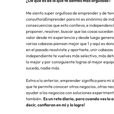
¿De qué es de lo que te sientes más orgullosa?
Me siento super orgullosa de emprender y de tene
consultora
Emprender para mi es sinónimo de ind
consecuencias que esto conlleva, e independencia
proponer, resolver, buscar que las cosas sucedan
valor desde mi experiencia y desde luego generar
varias cabezas piensan mejor que 1 y aquí es don
en el pasado resolviste y aportaste, unir cabez
independiente te vuelves más selectivo, más detal
lo mejor y por consiguiente logras al mejor equip
suceda, nadie más.
Extra a lo anterior, emprender significa para mi
que te permite conocer otros negocios, otras nec
ayudar a los negocios con soluciones experiment
también.
Es un reto diario, pero cuando ves lo 
decir, confiaron en mí y lo logre!