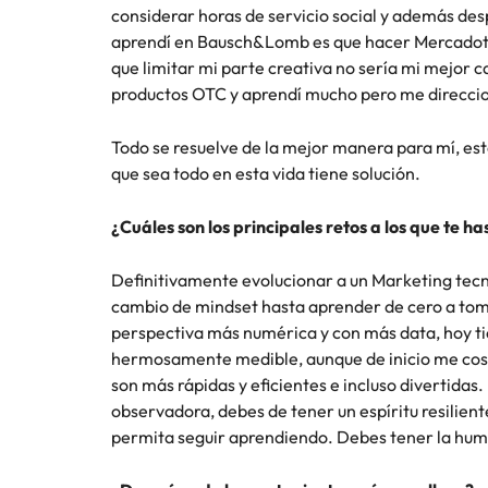
considerar horas de servicio social y además de
Consejos de carrera
aprendí en Bausch&Lomb es que hacer Mercadote
China
Principales retos para las muje
que limitar mi parte creativa no sería mi mejor
Francia
productos OTC y aprendí mucho pero me direcci
Alemania
Únete a nuestro equipo
Todo se resuelve de la mejor manera para mí, esto
que sea todo en esta vida tiene solución.
Yo soy Robert Walters, ¿y tú? Serás
Hong Kong
parte de un equipo con espíritu
¿Cuáles son los principales retos a los que te 
India
emprendedor, enfocado a objetivos
Consejos de carrera
donde podrás aprender y
Cómo superar el estancamiento 
Indonesia
Definitivamente evolucionar a un Marketing tecno
desarrollarte.
cambio de mindset hasta aprender de cero a tom
Irlanda
Ver más
perspectiva más numérica y con más data, hoy ti
hermosamente medible, aunque de inicio me cost
Italia
son más rápidas y eficientes e incluso divertidas
observadora, debes de tener un espíritu resilien
Japón
permita seguir aprendiendo. Debes tener la humi
Malasia