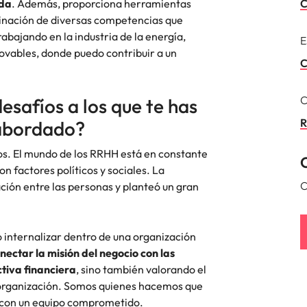
ida
. Además, proporciona herramientas
C
inación de diversas competencias que
Corea del Sur
bajando en la industria de la energía,
res
E
ovables, donde puedo contribuir a un
España
C
Suiza
C
desafíos a los que te has
Taiwan
R
 abordado?
Tailandia
os. El mundo de los RRHH está en constante
laboral en cargos gerenciales
n factores políticos y sociales. La
Países Bajos
C
ción entre las personas y planteó un gran
Oriente Medio
Reino Unido
 internalizar dentro de una organización
ctar la misión del negocio con las
Estados Unidos
tiva financiera
, sino también valorando el
 organización. Somos quienes hacemos que
Vietnam
 con un equipo comprometido.