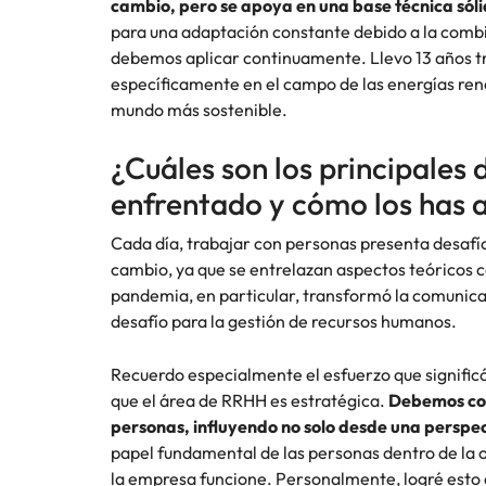
cambio, pero se apoya en una base técnica sól
para una adaptación constante debido a la comb
Consejos de carrera
China
debemos aplicar continuamente. Llevo 13 años tra
Principales retos para las muje
específicamente en el campo de las energías ren
Francia
mundo más sostenible.
Alemania
Únete a nuestro equipo
¿Cuáles son los principales 
Yo soy Robert Walters, ¿y tú? Serás
Hong Kong
enfrentado y cómo los has
parte de un equipo con espíritu
India
emprendedor, enfocado a objetivos
Consejos de carrera
Cada día, trabajar con personas presenta desafí
donde podrás aprender y
Cómo superar el estancamiento 
cambio, ya que se entrelazan aspectos teóricos co
Indonesia
desarrollarte.
pandemia, en particular, transformó la comunica
desafío para la gestión de recursos humanos.
Irlanda
Ver más
Italia
Recuerdo especialmente el esfuerzo que significó
que el área de RRHH es estratégica.
Debemos cone
Japón
personas, influyendo no solo desde una perspec
papel fundamental de las personas dentro de la
Malasia
la empresa funcione. Personalmente, logré esto