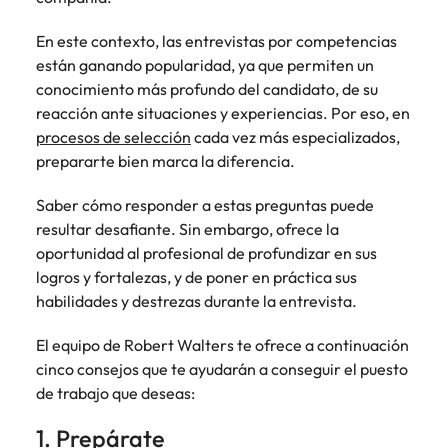
más
búsqueda
de
expertos en
abogados y
Encuentra
Chile
Singapur
Principales retos para las mujeres
empleo
empleo para
Singapur
perfiles legales
En este contexto, las entrevistas por competencias
profesionales de
hablar sobre el
para
recursos
están ganando popularidad, ya que permiten un
China
Corea del Sur
mercado
Corea del Sur
despachos,
humanos para
conocimiento más profundo del candidato, de su
Consejos de carrera
laboral.
equipos in-
atracción de
Francia
España
reacción ante situaciones y experiencias. Por eso, en
España
Cómo superar el estancamiento
house,
talento,
procesos de selección
cada vez más especializados,
laboral en cargos gerenciales
compliance y
compensaciones,
Alemania
Suiza
Suiza
prepararte bien marca la diferencia.
funciones
desarrollo
regulatorias
organizacional y
Únete a nuestro equipo
Taiwan
Hong Kong
Taiwan
Saber cómo responder a estas preguntas puede
clave.
liderazgo de
resultar desafiante. Sin embargo, ofrece la
personas.
Yo soy Robert Walters, ¿y tú? Serás
Tailandia
India
Tailandia
oportunidad al profesional de profundizar en sus
parte de un equipo con espíritu
Países Bajos
logros y fortalezas, y de poner en práctica sus
emprendedor, enfocado a objetivos
Indonesia
Países Bajos
donde podrás aprender y
habilidades y destrezas durante la entrevista.
Oriente Medio
desarrollarte.
Irlanda
Oriente Medio
El equipo de Robert Walters te ofrece a continuación
Reino Unido
Ver más
Italia
Reino Unido
cinco consejos que te ayudarán a conseguir el puesto
Estados Unidos
de trabajo que deseas:
Japón
Estados Unidos
Vietnam
1. Prepárate