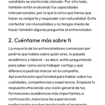
más
candidato se sienta más cómodo. Por otro lado,
búsqueda
de
expertos en
abogados y
Encuentra
Chile
Singapur
Principales retos para las mujeres
también están evaluando tus capacidades
empleo
empleo para
Singapur
perfiles legales
profesionales de
hablar sobre el
interpersonales, por lo que lo único que tienes que
para
recursos
China
Corea del Sur
mercado
Corea del Sur
hacer es relajarte y responder con naturalidad. Evita
despachos,
humanos para
Consejos de carrera
laboral.
equipos in-
contestar con monosílabos y no tengas miedo de
atracción de
Francia
España
España
Cómo superar el estancamiento
house,
talento,
hacer también algunas preguntas al entrevistador.
laboral en cargos gerenciales
compliance y
compensaciones,
Alemania
Suiza
Suiza
funciones
2. Cuéntame más sobre ti
desarrollo
regulatorias
organizacional y
Únete a nuestro equipo
Taiwan
Hong Kong
Taiwan
La mayoría de los entrevistadores comienzan por
clave.
liderazgo de
pedirte que hables sobre quién eres, tu pasado
personas.
Yo soy Robert Walters, ¿y tú? Serás
Tailandia
India
Tailandia
académico y laboral – es decir, están preguntando
parte de un equipo con espíritu
Países Bajos
emprendedor, enfocado a objetivos
para saber cómo sería trabajar contigo y qué
Indonesia
Países Bajos
donde podrás aprender y
diferencia podrías marcar en la compañía.
Oriente Medio
desarrollarte.
Irlanda
Oriente Medio
Aprovecha esta oportunidad para hablar sobre tus
cualidades, competencias y experiencia. Empieza tu
Reino Unido
Ver más
Italia
Reino Unido
respuesta ofreciendo una visión general de tus
Estados Unidos
formaciones académicas más importantes; a
Japón
Estados Unidos
continuación, menciona las experiencias
Vietnam
profesionales que has tenido hasta el momento.