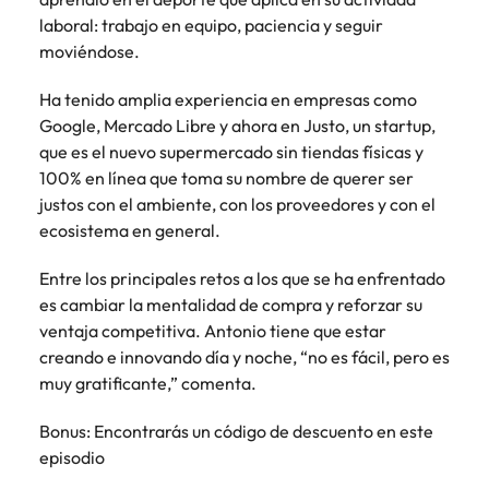
más
búsqueda
de
expertos en
abogados y
Encuentra
Chile
laboral: trabajo en equipo, paciencia y seguir
Singapur
Principales retos para las mujeres
empleo
empleo para
Singapur
perfiles legales
profesionales de
moviéndose.
hablar sobre el
para
recursos
China
Corea del Sur
mercado
Corea del Sur
despachos,
humanos para
Ha tenido amplia experiencia en empresas como
Consejos de carrera
laboral.
equipos in-
atracción de
Francia
España
Google, Mercado Libre y ahora en Justo, un startup,
España
Cómo superar el estancamiento
house,
talento,
que es el nuevo supermercado sin tiendas físicas y
laboral en cargos gerenciales
compliance y
compensaciones,
Alemania
Suiza
Suiza
100% en línea que toma su nombre de querer ser
funciones
desarrollo
regulatorias
justos con el ambiente, con los proveedores y con el
organizacional y
Únete a nuestro equipo
Taiwan
Hong Kong
Taiwan
clave.
liderazgo de
ecosistema en general.
personas.
Yo soy Robert Walters, ¿y tú? Serás
Tailandia
India
Tailandia
parte de un equipo con espíritu
Entre los principales retos a los que se ha enfrentado
Países Bajos
emprendedor, enfocado a objetivos
es cambiar la mentalidad de compra y reforzar su
Indonesia
Países Bajos
donde podrás aprender y
ventaja competitiva. Antonio tiene que estar
Oriente Medio
desarrollarte.
Irlanda
Oriente Medio
creando e innovando día y noche, “no es fácil, pero es
Reino Unido
muy gratificante,” comenta.
Ver más
Italia
Reino Unido
Estados Unidos
Bonus: Encontrarás un código de descuento en este
Japón
Estados Unidos
episodio
Vietnam