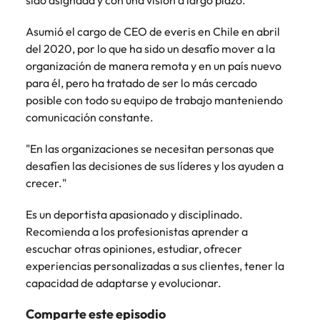
sido asignada y con una visión a largo plazo.
más
búsqueda
de
expertos en
abogados y
Encuentra
Chile
Singapur
Principales retos para las mujeres
empleo
empleo para
Singapur
perfiles legales
profesionales de
Asumió el cargo de CEO de everis en Chile en abril
hablar sobre el
para
recursos
China
Corea del Sur
del 2020, por lo que ha sido un desafío mover a la
mercado
Corea del Sur
despachos,
humanos para
organización de manera remota y en un país nuevo
Consejos de carrera
laboral.
equipos in-
atracción de
Francia
España
para él, pero ha tratado de ser lo más cercado
España
Cómo superar el estancamiento
house,
talento,
posible con todo su equipo de trabajo manteniendo
laboral en cargos gerenciales
compliance y
compensaciones,
Alemania
Suiza
Suiza
comunicación constante.
funciones
desarrollo
regulatorias
organizacional y
Únete a nuestro equipo
Taiwan
Hong Kong
Taiwan
clave.
"En las organizaciones se necesitan personas que
liderazgo de
personas.
Yo soy Robert Walters, ¿y tú? Serás
desafíen las decisiones de sus líderes y los ayuden a
Tailandia
India
Tailandia
parte de un equipo con espíritu
crecer."
Países Bajos
emprendedor, enfocado a objetivos
Indonesia
Países Bajos
Es un deportista apasionado y disciplinado.
donde podrás aprender y
Oriente Medio
desarrollarte.
Irlanda
Recomienda a los profesionistas aprender a
Oriente Medio
escuchar otras opiniones, estudiar, ofrecer
Reino Unido
Ver más
Italia
Reino Unido
experiencias personalizadas a sus clientes, tener la
Estados Unidos
capacidad de adaptarse y evolucionar.
Japón
Estados Unidos
Vietnam
Comparte este episodio