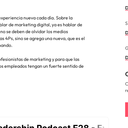
D
Corea del Sur
res
experiencia nueva cada día. Sobre la
S
España
lar de marketing digital, ya es hablar de
no se deben de olvidar los medios
D
Suiza
las 4Ps, sino se agrega una nueva, que es el
onando.
G
Taiwan
D
esionistas de marketing y para que las
Tailandia
os empleados tengan un fuerte sentido de
laboral en cargos gerenciales
Países Bajos
C
Oriente Medio
r
Reino Unido
Estados Unidos
Vietnam