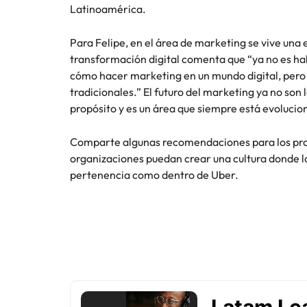
Latinoamérica.
Consejos de carrera
China
Principales retos para las muje
Para Felipe, en el área de marketing se vive una 
Francia
transformación digital comenta que “ya no es hab
cómo hacer marketing en un mundo digital, pero 
Alemania
Únete a nuestro equipo
tradicionales.” El futuro del marketing ya no son 
propósito y es un área que siempre está evoluci
Yo soy Robert Walters, ¿y tú? Serás
Hong Kong
parte de un equipo con espíritu
Comparte algunas recomendaciones para los prof
India
emprendedor, enfocado a objetivos
Consejos de carrera
organizaciones puedan crear una cultura donde l
donde podrás aprender y
Cómo superar el estancamiento 
pertenencia como dentro de Uber.
Indonesia
desarrollarte.
Irlanda
Ver más
Italia
Japón
Malasia