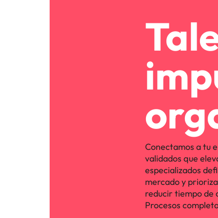
Tal
imp
org
Conectamos a tu e
validados que elev
especializados defi
mercado y priorizan 
reducir tiempo de 
Procesos completa