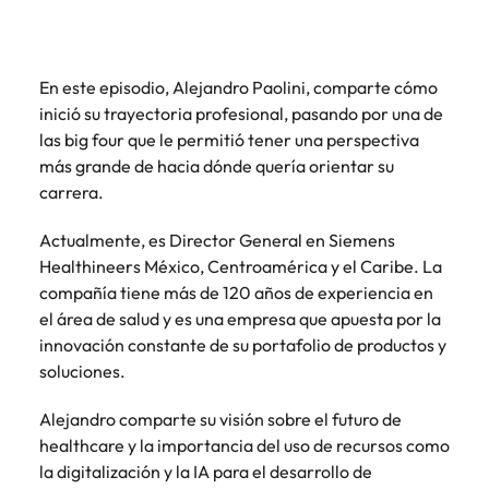
más
búsqueda
de
expertos en
abogados y
Encuentra
Chile
Singapur
Principales retos para las mujeres
empleo
empleo para
Singapur
perfiles legales
profesionales de
hablar sobre el
para
recursos
China
Corea del Sur
mercado
Corea del Sur
En este episodio, Alejandro Paolini, comparte cómo
despachos,
humanos para
Consejos de carrera
laboral.
equipos in-
inició su trayectoria profesional, pasando por una de
atracción de
Francia
España
España
Cómo superar el estancamiento
house,
talento,
las big four que le permitió tener una perspectiva
laboral en cargos gerenciales
compliance y
compensaciones,
Alemania
más grande de hacia dónde quería orientar su
Suiza
Suiza
funciones
desarrollo
carrera.
regulatorias
organizacional y
Únete a nuestro equipo
Taiwan
Hong Kong
Taiwan
clave.
liderazgo de
Actualmente, es Director General en Siemens
personas.
Yo soy Robert Walters, ¿y tú? Serás
Tailandia
India
Tailandia
Healthineers México, Centroamérica y el Caribe. La
parte de un equipo con espíritu
compañía tiene más de 120 años de experiencia en
Países Bajos
emprendedor, enfocado a objetivos
Indonesia
Países Bajos
el área de salud y es una empresa que apuesta por la
donde podrás aprender y
Oriente Medio
innovación constante de su portafolio de productos y
desarrollarte.
Irlanda
Oriente Medio
soluciones.
Reino Unido
Ver más
Italia
Reino Unido
Alejandro comparte su visión sobre el futuro de
Estados Unidos
healthcare y la importancia del uso de recursos como
Japón
Estados Unidos
Vietnam
la digitalización y la IA para el desarrollo de