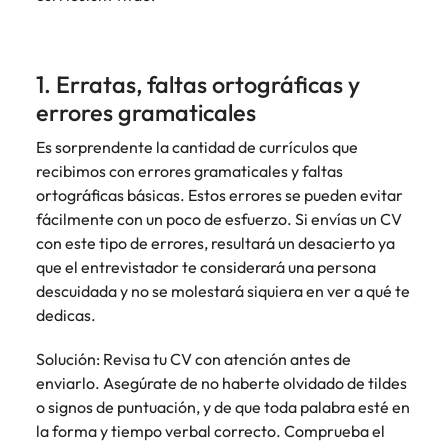
más
búsqueda
de
expertos en
abogados y
Encuentra
Chile
Singapur
Principales retos para las mujeres
empleo
empleo para
Singapur
perfiles legales
profesionales de
hablar sobre el
para
recursos
China
Corea del Sur
mercado
Corea del Sur
1. Erratas, faltas ortográficas y
despachos,
humanos para
Consejos de carrera
laboral.
equipos in-
atracción de
errores gramaticales
Francia
España
España
Cómo superar el estancamiento
house,
talento,
laboral en cargos gerenciales
compliance y
compensaciones,
Es sorprendente la cantidad de currículos que
Alemania
Suiza
Suiza
funciones
desarrollo
recibimos con errores gramaticales y faltas
regulatorias
organizacional y
Únete a nuestro equipo
Taiwan
Hong Kong
ortográficas básicas. Estos errores se pueden evitar
Taiwan
clave.
liderazgo de
fácilmente con un poco de esfuerzo. Si envías un CV
personas.
Yo soy Robert Walters, ¿y tú? Serás
Tailandia
India
Tailandia
con este tipo de errores, resultará un desacierto ya
parte de un equipo con espíritu
que el entrevistador te considerará una persona
Países Bajos
emprendedor, enfocado a objetivos
Indonesia
Países Bajos
descuidada y no se molestará siquiera en ver a qué te
donde podrás aprender y
Oriente Medio
dedicas.
desarrollarte.
Irlanda
Oriente Medio
Reino Unido
Solución: Revisa tu CV con atención antes de
Ver más
Italia
Reino Unido
enviarlo. Asegúrate de no haberte olvidado de tildes
Estados Unidos
o signos de puntuación, y de que toda palabra esté en
Japón
Estados Unidos
Vietnam
la forma y tiempo verbal correcto. Comprueba el