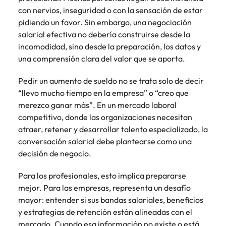
más
búsqueda
de
expertos en
abogados y
con nervios, inseguridad o con la sensación de estar
Encuentra
Chile
Singapur
Principales retos para las mujeres
empleo
empleo para
Singapur
perfiles legales
profesionales de
pidiendo un favor. Sin embargo, una negociación
hablar sobre el
para
recursos
China
Corea del Sur
salarial efectiva no debería construirse desde la
mercado
Corea del Sur
despachos,
humanos para
incomodidad, sino desde la preparación, los datos y
Consejos de carrera
laboral.
equipos in-
atracción de
Francia
España
una comprensión clara del valor que se aporta.
España
Cómo superar el estancamiento
house,
talento,
laboral en cargos gerenciales
compliance y
compensaciones,
Alemania
Suiza
Suiza
Pedir un aumento de sueldo no se trata solo de decir
funciones
desarrollo
“llevo mucho tiempo en la empresa” o “creo que
regulatorias
organizacional y
Únete a nuestro equipo
Taiwan
Hong Kong
Taiwan
clave.
merezco ganar más”. En un mercado laboral
liderazgo de
personas.
Yo soy Robert Walters, ¿y tú? Serás
competitivo, donde las organizaciones necesitan
Tailandia
India
Tailandia
parte de un equipo con espíritu
atraer, retener y desarrollar talento especializado, la
Países Bajos
emprendedor, enfocado a objetivos
conversación salarial debe plantearse como una
Indonesia
Países Bajos
donde podrás aprender y
decisión de negocio.
Oriente Medio
desarrollarte.
Irlanda
Oriente Medio
Para los profesionales, esto implica prepararse
Reino Unido
Ver más
Italia
Reino Unido
mejor. Para las empresas, representa un desafío
Estados Unidos
mayor: entender si sus bandas salariales, beneficios
Japón
Estados Unidos
y estrategias de retención están alineadas con el
Vietnam
mercado. Cuando esa información no existe o está