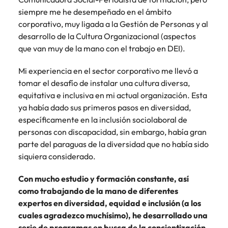
más
búsqueda
de
expertos en
abogados y
Encuentra
Chile
siempre me he desempeñado en el ámbito
Singapur
Principales retos para las mujeres
empleo
empleo para
Singapur
perfiles legales
profesionales de
corporativo, muy ligada a la Gestión de Personas y al
hablar sobre el
para
recursos
China
Corea del Sur
desarrollo de la Cultura Organizacional (aspectos
mercado
Corea del Sur
despachos,
humanos para
Consejos de carrera
que van muy de la mano con el trabajo en DEI).
laboral.
equipos in-
atracción de
Francia
España
España
Cómo superar el estancamiento
house,
talento,
Mi experiencia en el sector corporativo me llevó a
laboral en cargos gerenciales
compliance y
compensaciones,
Alemania
Suiza
Suiza
tomar el desafío de instalar una cultura diversa,
funciones
desarrollo
regulatorias
equitativa e inclusiva en mi actual organización. Esta
organizacional y
Únete a nuestro equipo
Taiwan
Hong Kong
Taiwan
clave.
liderazgo de
ya había dado sus primeros pasos en diversidad,
personas.
Yo soy Robert Walters, ¿y tú? Serás
Tailandia
específicamente en la inclusión sociolaboral de
India
Tailandia
parte de un equipo con espíritu
personas con discapacidad, sin embargo, había gran
Países Bajos
emprendedor, enfocado a objetivos
Indonesia
Países Bajos
parte del paraguas de la diversidad que no había sido
donde podrás aprender y
siquiera considerado.
Oriente Medio
desarrollarte.
Irlanda
Oriente Medio
Reino Unido
Con mucho estudio y formación constante, así
Ver más
Italia
Reino Unido
como trabajando de la mano de diferentes
Estados Unidos
expertos en diversidad, equidad e inclusión (a los
Japón
Estados Unidos
cuales agradezco muchísimo), he desarrollado una
Vietnam
serie de programas en busca de la concientización,