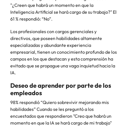
más
búsqueda
de
expertos en
abogados y
"¿Creen que habrá un momento en que la
Encuentra
Chile
Singapur
Principales retos para las mujeres
empleo
empleo para
Singapur
perfiles legales
profesionales de
Inteligencia Artificial se hará cargo de su trabajo?" El
hablar sobre el
para
recursos
China
61 % respondió: “No”.
Corea del Sur
mercado
Corea del Sur
despachos,
humanos para
Consejos de carrera
laboral.
equipos in-
atracción de
Francia
España
Los profesionales con cargos gerenciales y
España
Cómo superar el estancamiento
house,
talento,
directivos, que poseen habilidades altamente
laboral en cargos gerenciales
compliance y
compensaciones,
Alemania
Suiza
Suiza
especializadas y abundante experiencia
funciones
desarrollo
empresarial, tienen un conocimiento profundo de los
regulatorias
organizacional y
Únete a nuestro equipo
Taiwan
Hong Kong
Taiwan
campos en los que destacan y esta comprensión ha
clave.
liderazgo de
evitado que se propague una vaga inquietud hacia la
personas.
Yo soy Robert Walters, ¿y tú? Serás
Tailandia
India
Tailandia
IA.
parte de un equipo con espíritu
Países Bajos
emprendedor, enfocado a objetivos
Indonesia
Países Bajos
Deseo de aprender por parte de los
donde podrás aprender y
Oriente Medio
empleados
desarrollarte.
Irlanda
Oriente Medio
Reino Unido
98% respondió “Quiero sobrevivir mejorando mis
Ver más
Italia
Reino Unido
habilidades” Cuando se les preguntó a los
Estados Unidos
encuestados que respondieron "Creo que habrá un
Japón
Estados Unidos
Vietnam
momento en que la IA se hará cargo de mi trabajo"