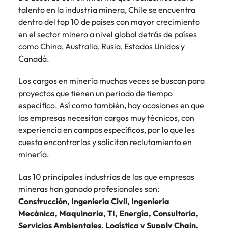
más
búsqueda
de
expertos en
abogados y
talento en la industria minera, Chile se encuentra
Encuentra
Chile
Singapur
Principales retos para las mujeres
empleo
empleo para
Singapur
perfiles legales
profesionales de
dentro del top 10 de países con mayor crecimiento
hablar sobre el
para
recursos
China
Corea del Sur
en el sector minero a nivel global detrás de países
mercado
Corea del Sur
despachos,
humanos para
como China, Australia, Rusia, Estados Unidos y
Consejos de carrera
laboral.
equipos in-
atracción de
Francia
España
Canadá.
España
Cómo superar el estancamiento
house,
talento,
laboral en cargos gerenciales
compliance y
compensaciones,
Alemania
Suiza
Suiza
Los cargos en minería muchas veces se buscan para
funciones
desarrollo
proyectos que tienen un periodo de tiempo
regulatorias
organizacional y
Únete a nuestro equipo
Taiwan
Hong Kong
Taiwan
clave.
específico. Así como también, hay ocasiones en que
liderazgo de
personas.
las empresas necesitan cargos muy técnicos, con
Yo soy Robert Walters, ¿y tú? Serás
Tailandia
India
Tailandia
parte de un equipo con espíritu
experiencia en campos específicos, por lo que les
Países Bajos
emprendedor, enfocado a objetivos
cuesta encontrarlos y
solicitan reclutamiento en
Indonesia
Países Bajos
donde podrás aprender y
minería
.
Oriente Medio
desarrollarte.
Irlanda
Oriente Medio
Las 10 principales industrias de las que empresas
Reino Unido
Ver más
Italia
Reino Unido
mineras han ganado profesionales son:
Estados Unidos
Construcción, Ingeniería Civil, Ingeniería
Japón
Estados Unidos
Mecánica, Maquinaria, TI, Energía, Consultoría,
Vietnam
Servicios Ambientales, Logística y Supply Chain.