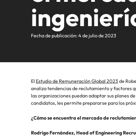
Registra tu CV
Ingeniería e Industrial
Contacto
ingenierí
Reclutamiento
atracci
compart
Te pone
Sigue leyendo.
Consejos de carrera
Somos fuerza impulsora en el mercado de búsqueda y sele
organiza
líderes.
experto
Executive search
Carrera internacional
mercado
Marketing y Ventas
Contáctanos
Nuestra historia
Consejos de contratación
Consultoría de talento
Fecha de publicación: 4 de julio de 2023
Estudio de Remuneración Global
Recursos Humanos
Oficinas
Diversidad e Inclusión
Podcasts
Inteligencia de mercado
Crea tu CV
Chile
Legal
Desarrollo del talento
Inversionistas
Estudio de Remuneración
Presencia Global
Outsourcing
Las historias de nuestros clientes y candidatos
El
Estudio de Remuneración Global 2023
de Robe
África
analiza tendencias de reclutamiento y factores 
Outsourcing (RPO)
Consejos de carrera
las organizaciones puedan adaptar sus planes de
Australia
Cómo potenciar los 5 primeros 
Sala de prensa
candidatos, les permite prepararse para los próx
Bélgica
¿Cómo se encuentra el mercado de reclutamien
Canadá
Rodrigo Fernández, Head of Engineering Recr
Chile