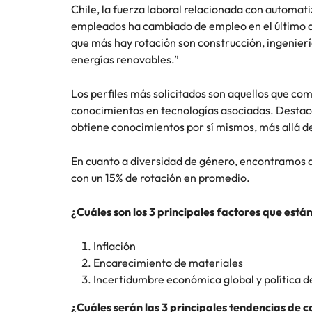
Chile, la fuerza laboral relacionada con automati
Consejos de carrera
empleados ha cambiado de empleo en el último añ
China
Principales retos para las muje
que más hay rotación son construcción, ingeniería 
Francia
energías renovables.”
Alemania
Únete a nuestro equipo
Los perfiles más solicitados son aquellos que co
conocimientos en tecnologías asociadas. Destaca 
Yo soy Robert Walters, ¿y tú? Serás
Hong Kong
obtiene conocimientos por sí mismos, más allá de
parte de un equipo con espíritu
India
emprendedor, enfocado a objetivos
Consejos de carrera
En cuanto a diversidad de género, encontramos q
donde podrás aprender y
Cómo superar el estancamiento 
con un 15% de rotación en promedio.
Indonesia
desarrollarte.
Irlanda
Ver más
¿Cuáles son los 3 principales factores que es
Italia
Inflación
Encarecimiento de materiales
Japón
Incertidumbre económica global y política de
Malasia
¿Cuáles serán las 3 principales tendencias de 