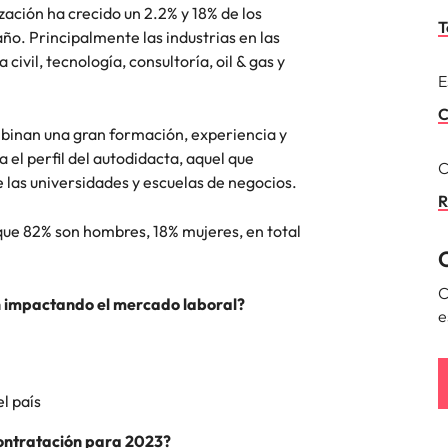
zación ha crecido un 2.2% y 18% de los
T
o. Principalmente las industrias en las
Corea del Sur
res
civil, tecnología, consultoría, oil & gas y
E
España
C
Suiza
mbinan una gran formación, experiencia y
el perfil del autodidacta, aquel que
C
Taiwan
 las universidades y escuelas de negocios.
R
Tailandia
ue 82% son hombres, 18% mujeres, en total
laboral en cargos gerenciales
Países Bajos
C
Oriente Medio
tán impactando el mercado laboral?
e
Reino Unido
Estados Unidos
l país
Vietnam
contratación para 2023?