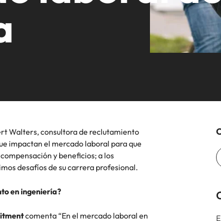
a 
ón de talento, compensaciones, desarrollo
iremos con organizaciones
Talento Internacional
equipos in-house
mos en contacto con nuestros
Alemania
Fil
cción especializada.
cional y liderazgo de personas.
clave.
s en empleo para hablar sobre el
Hong Kong
Po
 laboral.
India
Si
Mapeo de talento
Benchmark Salarial
C
rt Walters, consultora de reclutamiento
México
que impactan el mercado laboral para que
 compensación y beneficios; a los
Nueva Zelanda
minutos de una entrevista de trabajo
imos desafíos de su carrera profesional.
Filipinas
to en ingeniería?
Portugal
uitment
comenta “En el mercado laboral en
E
Singapur