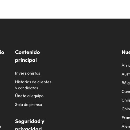
io
Contenido
Nue
principal
Áfri
Inversionistas
Aust
Historias de clientes
Bélg
y candidatos
Can
Únete al equipo
Chil
Sala de prensa
Chi
Fran
Seguridad y
e
Ale
privacidad