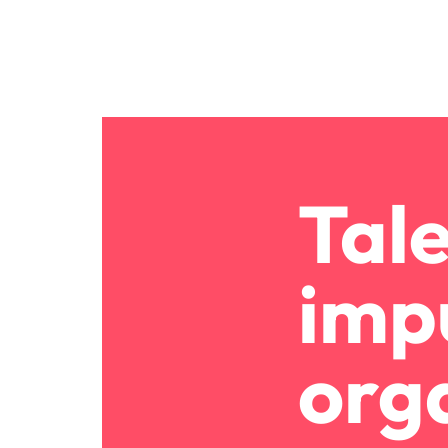
Tal
imp
org