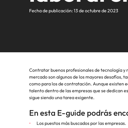
Registra tu CV
Ingeniería e Industrial
Contacto
Reclutamiento
atracci
compart
Te pone
Sigue leyendo.
Consejos de carrera
Somos fuerza impulsora en el mercado de búsqueda y sele
Fecha de publicación: 13 de octubre de 2023
organiza
líderes.
experto
Executive search
Carrera internacional
mercado
Marketing y Ventas
Contáctanos
Nuestra historia
Consejos de contratación
Consultoría de talento
Estudio de Remuneración Global
Recursos Humanos
Oficinas
Diversidad e Inclusión
Podcasts
Inteligencia de mercado
Crea tu CV
Chile
Legal
Desarrollo del talento
Inversionistas
Estudio de Remuneración
Presencia Global
Outsourcing
Contratar buenos profesionales de tecnología y 
Las historias de nuestros clientes y candidatos
mercado son algunos de los mayores desafíos, ta
África
como para los de contratación. Aunque existen e
Outsourcing (RPO)
Consejos de carrera
talento dentro de las empresas que se dedican es
Australia
Cómo potenciar los 5 primeros 
Sala de prensa
sigue siendo una tarea exigente.
Bélgica
En esta E-guide podrás enc
Canadá
Los puestos más buscados por las empresas.
Chile