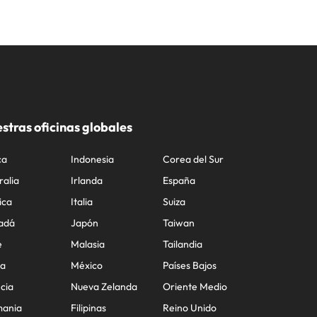
stras oficinas globales
ca
Indonesia
Corea del Sur
ralia
Irlanda
España
ica
Italia
Suiza
adá
Japón
Taiwan
e
Malasia
Tailandia
na
México
Países Bajos
cia
Nueva Zelanda
Oriente Medio
mania
Filipinas
Reino Unido