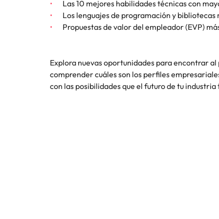
Las 10 mejores habilidades técnicas con ma
Los lenguajes de programación y bibliotecas
Consejos de carrera
China
Propuestas de valor del empleador (EVP) más 
Principales retos para las muje
Francia
Alemania
Explora nuevas oportunidades para encontrar al p
Únete a nuestro equipo
comprender cuáles son los perfiles empresariales
Yo soy Robert Walters, ¿y tú? Serás
Hong Kong
con las posibilidades que el futuro de tu industria
parte de un equipo con espíritu
India
emprendedor, enfocado a objetivos
Consejos de carrera
donde podrás aprender y
Cómo superar el estancamiento 
Indonesia
desarrollarte.
Irlanda
Ver más
Italia
Japón
Malasia