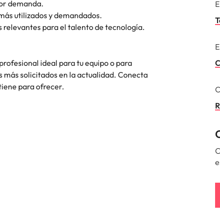
yor demanda.
E
 más utilizados y demandados.
T
Corea del Sur
relevantes para el talento de tecnología.
res
España
E
rofesional ideal para tu equipo o para
Suiza
C
 más solicitados en la actualidad. Conecta
Taiwan
 tiene para ofrecer.
C
Tailandia
R
laboral en cargos gerenciales
Países Bajos
Oriente Medio
C
e
Reino Unido
Estados Unidos
Vietnam