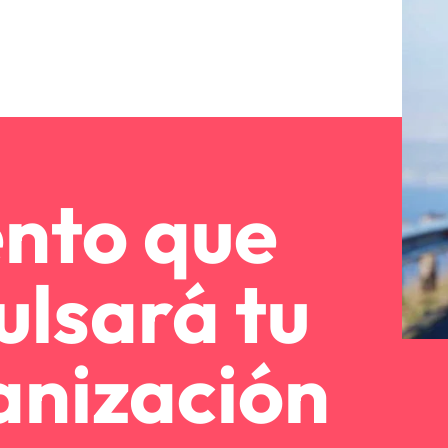
ento que
ulsará tu
anización