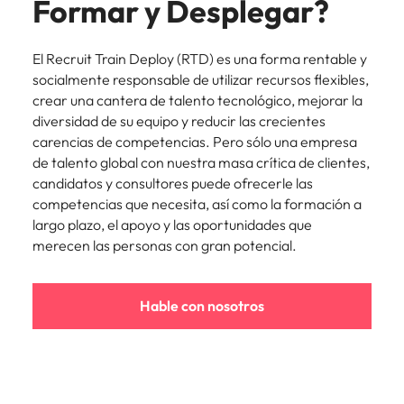
Formar y Desplegar?
más
búsqueda
de
expertos en
abogados y
Encuentra
Chile
Singapur
Principales retos para las mujeres
empleo
empleo para
Singapur
perfiles legales
profesionales de
hablar sobre el
para
recursos
El Recruit Train Deploy (RTD) es una forma rentable y
China
Corea del Sur
mercado
Corea del Sur
despachos,
humanos para
socialmente responsable de utilizar recursos flexibles,
Consejos de carrera
laboral.
equipos in-
atracción de
Francia
España
crear una cantera de talento tecnológico, mejorar la
España
Cómo superar el estancamiento
house,
talento,
diversidad de su equipo y reducir las crecientes
laboral en cargos gerenciales
compliance y
compensaciones,
Alemania
Suiza
Suiza
carencias de competencias. Pero sólo una empresa
funciones
desarrollo
de talento global con nuestra masa crítica de clientes,
regulatorias
organizacional y
Únete a nuestro equipo
Taiwan
Hong Kong
Taiwan
candidatos y consultores puede ofrecerle las
clave.
liderazgo de
competencias que necesita, así como la formación a
personas.
Yo soy Robert Walters, ¿y tú? Serás
Tailandia
India
Tailandia
largo plazo, el apoyo y las oportunidades que
parte de un equipo con espíritu
merecen las personas con gran potencial.
Países Bajos
emprendedor, enfocado a objetivos
Indonesia
Países Bajos
donde podrás aprender y
Oriente Medio
desarrollarte.
Irlanda
Oriente Medio
Hable con nosotros
Reino Unido
Ver más
Italia
Reino Unido
Estados Unidos
Japón
Estados Unidos
Vietnam