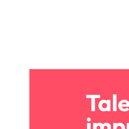
Tal
imp