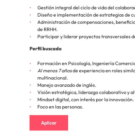
Gestión integral del ciclo de vida del colabora
Consejos de carrera
China
Diseño e implementación de estrategias de cul
Principales retos para las muje
Administración de compensaciones, beneficio
Francia
de RRHH.
Participar y liderar proyectos transversales 
Alemania
Únete a nuestro equipo
Perfil buscado
Yo soy Robert Walters, ¿y tú? Serás
Hong Kong
parte de un equipo con espíritu
Formación en Psicología, Ingeniería Comercia
India
emprendedor, enfocado a objetivos
Consejos de carrera
Al menos 7 años
de experiencia en roles simil
donde podrás aprender y
Cómo superar el estancamiento 
Indonesia
multinacional.
desarrollarte.
Manejo avanzado de inglés.
Irlanda
Ver más
Visión estratégica, liderazgo colaborativo y a
Mindset digital, con interés por la innovación.
Italia
Foco en las personas.
Japón
Aplicar
Malasia