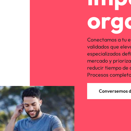
org
Conectamos a tu e
validados que elev
especializados defi
mercado y priorizan 
reducir tiempo de 
Procesos completa
Conversemos de