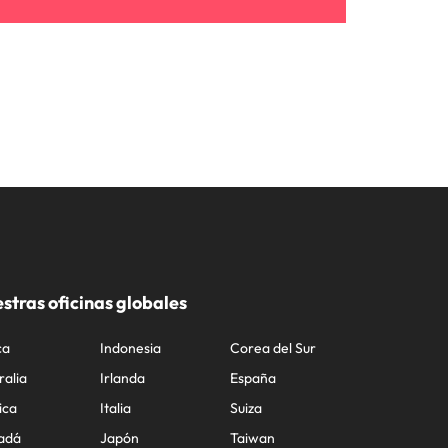
stras oficinas globales
ca
Indonesia
Corea del Sur
ralia
Irlanda
España
ica
Italia
Suiza
adá
Japón
Taiwan