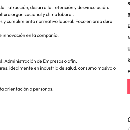
S
dor: atracción, desarrollo, retención y desvinculación.
Corea del Sur
tura organizacional y clima laboral.
B
res
s y cumplimiento normativo laboral. Foco en área dura
España
E
de innovación en la compañía.
Suiza
N
U
Taiwan
R
l, Administración de Empresas o afín.
Tailandia
ares, idealmente en industria de salud, consumo masivo o
laboral en cargos gerenciales
F
Países Bajos
Oriente Medio
lta orientación a personas.
Reino Unido
Estados Unidos
Vietnam