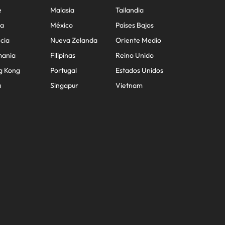
e
Malasia
Tailandia
na
México
Países Bajos
cia
Nueva Zelanda
Oriente Medio
mania
Filipinas
Reino Unido
g Kong
Portugal
Estados Unidos
a
Singapur
Vietnam