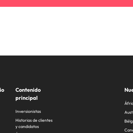
io
Contenido
Nue
principal
Áfri
Inversionistas
Aust
Historias de clientes
Bélg
y candidatos
Can