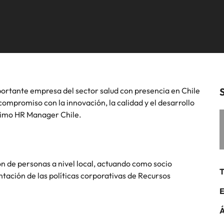
ón de talento, compensaciones, desarrollo
iremos con organizaciones
Talento Internacional
equipos in-house
mos en contacto con nuestros
Alemania
Fil
cción especializada.
cional y liderazgo de personas.
clave.
s en empleo para hablar sobre el
Hong Kong
Po
 laboral.
India
Si
Mapeo de talento
ortante empresa del sector salud con presencia en Chile
Benchmark Salarial
compromiso con la innovación, la calidad y el desarrollo
ximo HR Manager Chile.
México
Nueva Zelanda
minutos de una entrevista de trabajo
ón de personas a nivel local, actuando como socio
T
tación de las políticas corporativas de Recursos
Filipinas
E
Portugal
Á
Singapur