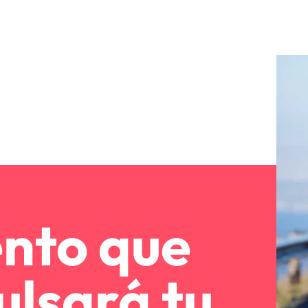
ento que
ulsará tu