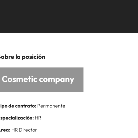
, compliance y funciones regulatorias
estancamiento
desarrollarte.
ipinas
Reino Unido
laboral en cargos
Ver más
rtugal
Estados Unidos
gerenciales
ngapur
Vietnam
Sobre la posición
ipo de contrato:
Permanente
specialización:
HR
rea:
HR Director