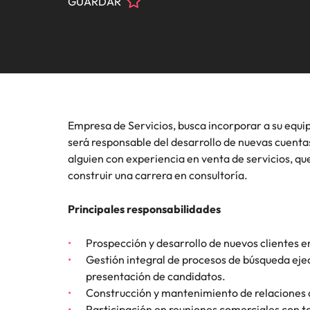
GUARDAR
Registra tu CV
Ingeniería e Industrial
Contacto
Reclutamiento
atracci
compart
Te pone
Sigue leyendo.
Consejos de carrera
Somos fuerza impulsora en el mercado de búsqueda y sele
organiza
líderes.
experto
Executive search
Carrera internacional
mercado
Marketing y Ventas
Contáctanos
Nuestra historia
Consejos de contratación
Consultoría de talento
Estudio de Remuneración Global
Recursos Humanos
Oficinas
Diversidad e Inclusión
Podcasts
Inteligencia de mercado
Empresa de Servicios, busca incorporar a su equi
Crea tu CV
Chile
Legal
Desarrollo del talento
Inversionistas
será responsable del desarrollo de nuevas cuentas
Estudio de Remuneración
Presencia Global
alguien con experiencia en venta de servicios, que
Outsourcing
construir una carrera en consultoría.
Las historias de nuestros clientes y candidatos
África
Outsourcing (RPO)
Consejos de carrera
Principales responsabilidades
Australia
Cómo potenciar los 5 primeros 
Sala de prensa
Prospección y desarrollo de nuevos clientes en
Bélgica
Gestión integral de procesos de búsqueda ejec
presentación de candidatos.
Canadá
Construcción y mantenimiento de relaciones d
Chile
Participación en reuniones comerciales con to