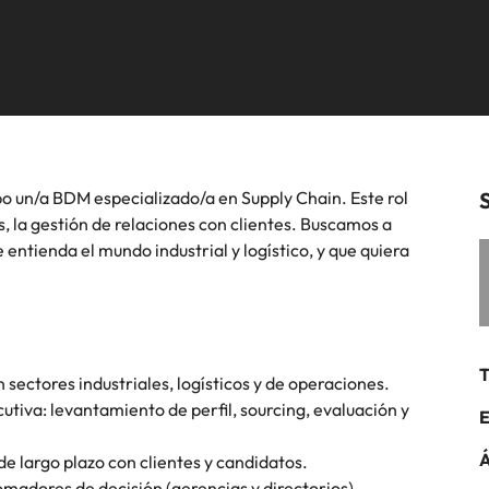
ón de talento, compensaciones, desarrollo
iremos con organizaciones
Talento Internacional
equipos in-house
mos en contacto con nuestros
Alemania
Fil
cción especializada.
cional y liderazgo de personas.
clave.
s en empleo para hablar sobre el
Hong Kong
Po
 laboral.
India
Si
Mapeo de talento
po un/a BDM especializado/a en Supply Chain. Este rol
Benchmark Salarial
, la gestión de relaciones con clientes. Buscamos a
 entienda el mundo industrial y logístico, y que quiera
México
Nueva Zelanda
minutos de una entrevista de trabajo
T
 sectores industriales, logísticos y de operaciones.
Filipinas
utiva: levantamiento de perfil, sourcing, evaluación y
E
Portugal
Á
e largo plazo con clientes y candidatos.
madores de decisión (gerencias y directorios).
Singapur