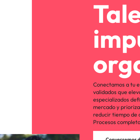
Tal
imp
org
Conectamos a tu e
validados que elev
especializados defi
mercado y priorizan 
reducir tiempo de 
Procesos completa
Conversemos de