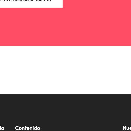
io
Contenido
Nue