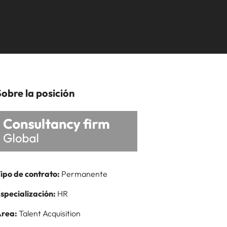
, compliance y funciones regulatorias
estancamiento
desarrollarte.
ipinas
Reino Unido
laboral en cargos
Ver más
rtugal
Estados Unidos
gerenciales
ngapur
Vietnam
Sobre la posición
ipo de contrato:
Permanente
specialización:
HR
rea:
Talent Acquisition