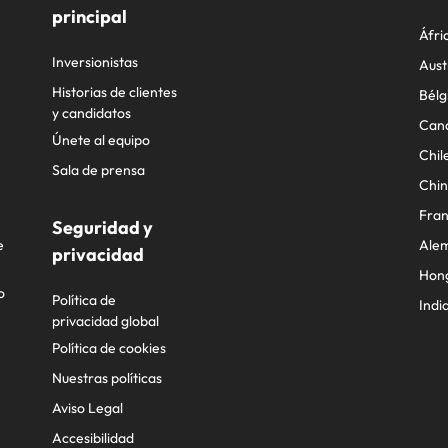
principal
Áfri
Inversionistas
Aust
Historias de clientes
Bélg
y candidatos
Can
Únete al equipo
Chil
Sala de prensa
Chi
Fran
Seguridad y
e
Ale
privacidad
Hon
o
Política de
Indi
privacidad global
Política de cookies
Nuestras políticas
Aviso Legal
Accesibilidad