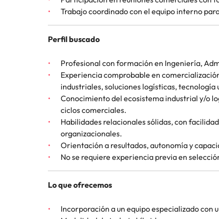
Trabajo coordinado con el equipo interno par
Consejos de carrera
China
Principales retos para las muje
Perfil buscado
Francia
Alemania
Profesional con formación en Ingeniería, Admi
Únete a nuestro equipo
Experiencia comprobable en comercialización d
Yo soy Robert Walters, ¿y tú? Serás
Hong Kong
industriales, soluciones logísticas, tecnología 
parte de un equipo con espíritu
Conocimiento del ecosistema industrial y/o lo
India
emprendedor, enfocado a objetivos
Consejos de carrera
ciclos comerciales.
donde podrás aprender y
Cómo superar el estancamiento 
Habilidades relacionales sólidas, con facilida
Indonesia
desarrollarte.
organizacionales.
Orientación a resultados, autonomía y capaci
Irlanda
Ver más
No se requiere experiencia previa en selecció
Italia
Lo que ofrecemos
Japón
Incorporación a un equipo especializado con 
Malasia