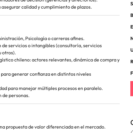
S
a asegurar calidad y cumplimiento de plazos.
Corea del Sur
B
res
España
E
Suiza
nistración, Psicología o carreras afines.
N
e servicios o intangibles (consultoría, servicios
U
Taiwan
u otros).
gístico chileno: actores relevantes, dinámica de compra y
R
Tailandia
laboral en cargos gerenciales
F
d para generar confianza en distintos niveles
Países Bajos
dad para manejar múltiples procesos en paralelo.
Oriente Medio
n de personas.
Reino Unido
Estados Unidos
una propuesta de valor diferenciada en el mercado.
Vietnam