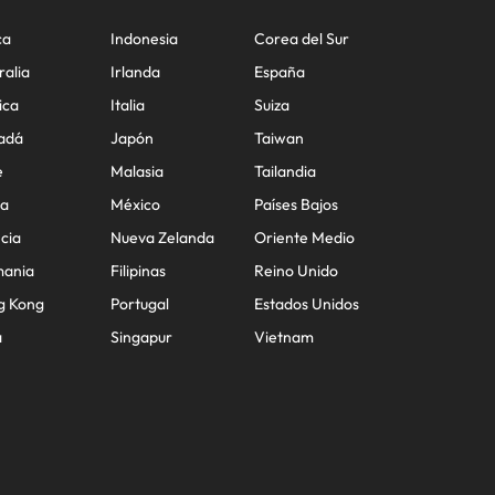
ca
Indonesia
Corea del Sur
ralia
Irlanda
España
ica
Italia
Suiza
adá
Japón
Taiwan
e
Malasia
Tailandia
na
México
Países Bajos
cia
Nueva Zelanda
Oriente Medio
mania
Filipinas
Reino Unido
g Kong
Portugal
Estados Unidos
a
Singapur
Vietnam