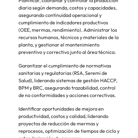
Planificar, coordinar y controlar la producción
más
búsqueda
de
expertos en
abogados y
Encuentra
Chile
Singapur
Principales retos para las mujeres
diaria según demanda, costos y capacidades,
empleo
empleo para
Singapur
perfiles legales
profesionales de
asegurando continuidad operacional y
hablar sobre el
para
recursos
China
Corea del Sur
cumplimiento de indicadores productivos
mercado
Corea del Sur
despachos,
humanos para
Consejos de carrera
laboral.
(OEE, mermas, rendimiento). Administrar los
equipos in-
atracción de
Francia
España
España
Cómo superar el estancamiento
recursos humanos, técnicos y materiales de la
house,
talento,
laboral en cargos gerenciales
compliance y
planta, y gestionar el mantenimiento
compensaciones,
Alemania
Suiza
Suiza
funciones
desarrollo
preventivo y correctivo junto al área técnica.
regulatorias
organizacional y
Únete a nuestro equipo
Taiwan
Hong Kong
Taiwan
clave.
liderazgo de
Garantizar el cumplimiento de normativas
personas.
Yo soy Robert Walters, ¿y tú? Serás
Tailandia
sanitarias y regulatorias (RSA, Seremi de
India
Tailandia
parte de un equipo con espíritu
Salud), liderando sistemas de gestión HACCP,
Países Bajos
emprendedor, enfocado a objetivos
Indonesia
Países Bajos
BPM y BRC, asegurando trazabilidad, control
donde podrás aprender y
de no conformidades y acciones correctivas.
Oriente Medio
desarrollarte.
Irlanda
Oriente Medio
Reino Unido
Identificar oportunidades de mejora en
Ver más
Italia
Reino Unido
productividad, costos y calidad, liderando
Estados Unidos
proyectos de reducción de mermas y
Japón
Estados Unidos
reprocesos, optimización de tiempos de ciclo y
Vietnam