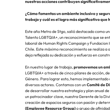
nuestras acciones contribuyen significativamente
¿Cómo fomentas un ambiente inclusivo y segur
trabajo y cuál es el logro más significativo que
Este año Metro de Stgo, salió destacado como un
Talento LGBTQIA+, un reconocimiento que se en
laboral de Human Rights Campaign y Fundacion I
Chile. Este máximo reconocimiento se realiza a o
deja reflejada su dedicación y esfuerzo en constr
En nuestro lugar de trabajo,
promovemos un ambi
LGBTQIA+ a través de cinco pilares de acción, d
Género. Para lograr esto, hemos implementado 
diversos actores. Contamos con un
Comité de Di
de desarrollar nuestra estrategia y plan anual d
un patrocinador clave, nuestra Gerente de la Divi
creación de espacios seguros con pasión y dete
(Employee Resource Group)
o grupo de afinida