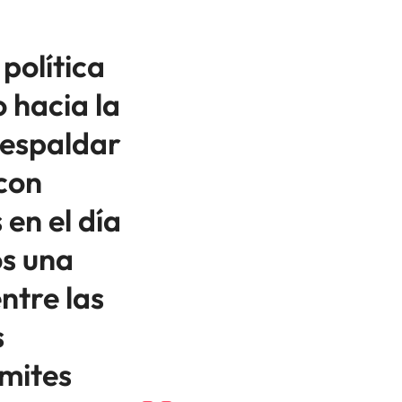
política
 hacia la
respaldar
con
s en el día
s una
ntre las
s
ímites